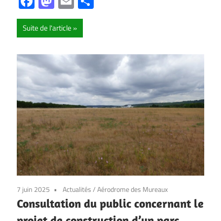
Facebook
Mastodon
Email
Partager
Suite de l'article
7 juin 2025
Actualités
/
Aérodrome des Mureaux
Consultation du public concernant le
projet de construction d’un parc