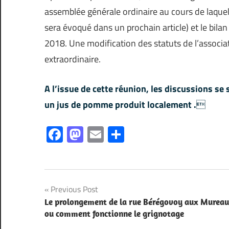
assemblée générale ordinaire au cours de laquelle
sera évoqué dans un prochain article) et le bila
2018. Une modification des statuts de l’associa
extraordinaire.
A l’issue de cette réunion, les discussions se 
un jus de pomme produit localement .

Facebook
Mastodon
Email
Partager
Navigation
Previous Post
Le prolongement de la rue Bérégovoy aux Murea
de
ou comment fonctionne le grignotage