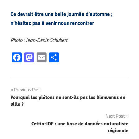
Ce devrait être une belle journée d’automne ;
n’hésitez pas à venir nous rencontrer
Photo : Jean-Denis Schubert
Facebook
Mastodon
Email
Partager
Navigation
Previous Post
Pourquoi les piétons ne sont-ils pas les bienvenus en
de
ville ?
l’article
Next Post
Cettia-IDF : une base de données naturaliste
régionale