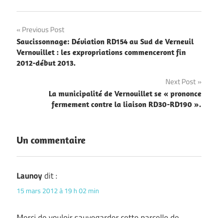
Navigation
Previous Post
Saucissonnage: Déviation RD154 au Sud de Verneuil
de
Vernouillet : les expropriations commenceront fin
2012-début 2013.
l’article
Next Post
La municipalité de Vernouillet se « prononce
fermement contre la liaison RD30-RD190 ».
Un commentaire
Launoy
dit :
15 mars 2012 à 19 h 02 min
Merci de vouloir sauvegarder cette parcelle de