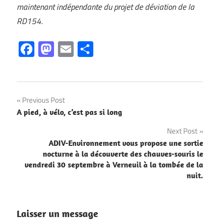
maintenant indépendante du projet de déviation de la
RD154.
Facebook
Mastodon
Email
Partager
Navigation
Previous Post
A pied, à vélo, c’est pas si long
de
Next Post
l’article
ADIV-Environnement vous propose une sortie
nocturne à la découverte des chauves-souris le
vendredi 30 septembre à Verneuil à la tombée de la
nuit.
Laisser un message