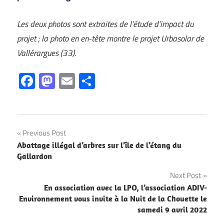
Les deux photos sont extraites de l’étude d’impact du
projet ; la photo en en-tête montre le projet Urbasolar de
Vallérargues (33).
Facebook
Mastodon
Email
Partager
Navigation
Previous Post
Abattage illégal d’arbres sur l’île de l’étang du
de
Gallardon
l’article
Next Post
En association avec la LPO, l’association ADIV-
Environnement vous invite à la Nuit de la Chouette le
samedi 9 avril 2022