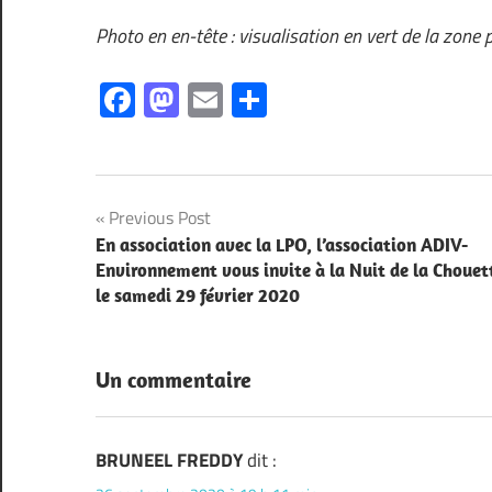
Photo en en-tête : visualisation en vert de la zone 
Facebook
Mastodon
Email
Partager
Navigation
Previous Post
En association avec la LPO, l’association ADIV-
de
Environnement vous invite à la Nuit de la Chouet
le samedi 29 février 2020
l’article
Un commentaire
BRUNEEL FREDDY
dit :