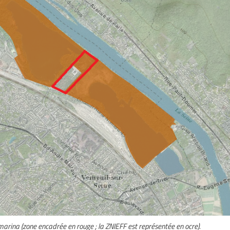
marina (zone encadrée en rouge ; la ZNIEFF est représentée en ocre).