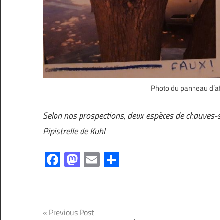
Photo du panneau d’aff
Selon nos prospections, deux espèces de chauves-sou
Pipistrelle de Kuhl
Facebook
Mastodon
Email
Partager
Navigation
Previous Post