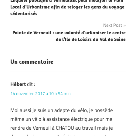
Enquête publique à Vernouillet pour modifier le Plan
de
Local d’Urbanisme afin de reloger les gens du voyage
sédentarisés
l’article
Next Post
Pointe de Verneuil : une volonté d’urbaniser le centre
de l’Ile de Loisirs du Val de Seine
Un commentaire
Hébert
dit :
14 novembre 2017 à 10 h 54 min
Moi aussi je suis un adepte du vélo, je possède
même un vélo à assistance électrique pour me
rendre de Verneuil à CHATOU au travail mais je