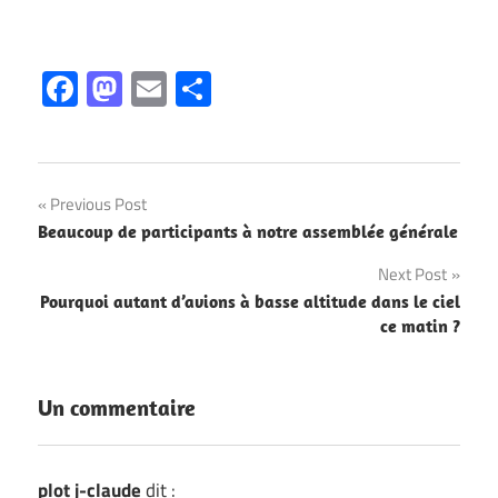
Facebook
Mastodon
Email
Partager
Navigation
Previous Post
Beaucoup de participants à notre assemblée générale
de
Next Post
l’article
Pourquoi autant d’avions à basse altitude dans le ciel
ce matin ?
Un commentaire
plot j-claude
dit :