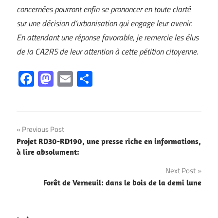
concernées pourront enfin se prononcer en toute clarté
sur une décision d’urbanisation qui engage leur avenir.
En attendant une réponse favorable, je remercie les élus
de la CA2RS de leur attention à cette pétition citoyenne.
Facebook
Mastodon
Email
Partager
Navigation
Previous Post
Projet RD30-RD190, une presse riche en informations,
de
à lire absolument:
l’article
Next Post
Forêt de Verneuil: dans le bois de la demi lune