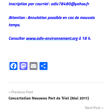
Inscription par courriel : adiv78480@yahoo.fr
Attention : Annulation possible en cas de mauvais
temps.
Consulter
www.adiv-environnement.org
à 18 h.
Facebook
Mastodon
Email
Partager
Navigation
Previous Post
Concertation Nouveau Port de Triel (Mai 2011)
de
Next Post