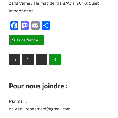
dans Verneuil le mag de Mars/Avril 2010. Sujet
important et
Facebook
Mastodon
Email
Partager
Suite de l'article
Pagination
Articles
«
1
2
3
précédents
des
publications
Pour nous joindre :
Par mail :
adiv.environnement@gmail.com